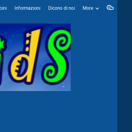
bini
Informazioni
Dicono di noi
More
ion